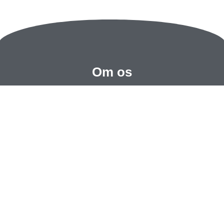
Om os
Vi er lokale i Nørresundby nær Aalborg og Agersted i
Nordjylland. Vi er uddannede og går meget op i høj faglig
stolthed
Kontakt